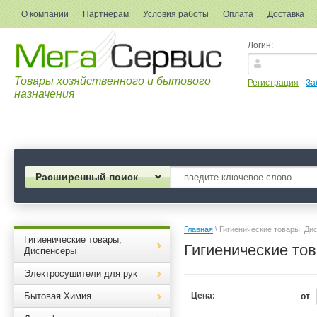
О компании
Партнерам
Условия работы
Оплата
Доставка
Логин:
Товары хозяйственного и бытового
Регистрация
За
назначения
Расширенный поиск
Главная
 \ Гигиенические товары, Д
Гигиенические товары,
Гигиенические то
Диспенсеры
Электросушители для рук
Бытовая Химия
Цена:
от