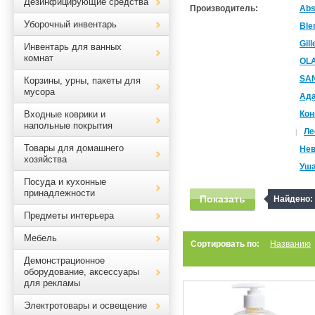
Дезинфицирующие средства
Производитель:
Abs
Уборочный инвентарь
Ble
Gil
Инвентарь для ванных
комнат
OL
SAN
Корзины, урны, пакеты для
мусора
Ад
Входные коврики и
Кон
напольные покрытия
Ле
|
Товары для домашнего
Нев
хозяйства
Уша
Посуда и кухонные
принадлежности
Показать
Найдено:
Предметы интерьера
Мебель
Сортировать по:
Названию
Демонстрационное
оборудование, аксессуары
для рекламы
Электротовары и освещение