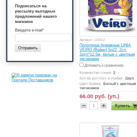
Подписаться на
рассылку выгодных
предложений нашего
магазина
Введите e-mail
*
Артикул:
123212
Полотенца бумажные LINIA
Отправить
VEIRO (Вейро) 5п22, 2сл,
2рул*12.5м, белые с цветным
тиснением
Добавить к сравнению
Количество слоев:
2
Кол-во рул./пач. в спайке:
2рул
Цвет бумаги:
Белый с цветным
тиснением
66.00 руб. (уп.)
Купить