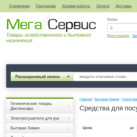
О компании
Партнерам
Условия работы
Оплата
Доставка
Логин:
Товары хозяйственного и бытового
Регистрация
За
назначения
Расширенный поиск
Главная
 \ 
Бытовая Химия
 \ 
Средства
Гигиенические товары,
Средства для по
Диспенсеры
Электросушители для рук
Бытовая Химия
Цена:
от