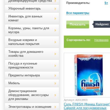
Дезинфицирующие средства
Производитель:
5+
Уборочный инвентарь
Все параметры
Инвентарь для ванных
комнат
Показать
Найдено:
Корзины, урны, пакеты для
мусора
Входные коврики и
Сортировать по:
Названию
напольные покрытия
Товары для домашнего
хозяйства
Посуда и кухонные
принадлежности
Предметы интерьера
Мебель
Демонстрационное
оборудование, аксессуары
для рекламы
Артикул:
А0013803
Соль FINISH (Финиш Калгонит
Электротовары и освещение
Calgonit для посудомоечных