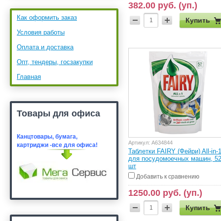
382.00 руб. (уп.)
Как оформить заказ
Купить
Условия работы
Оплата и доставка
Опт, тендеры, госзакупки
Главная
Товары для офиса
Канцтовары, бумага,
Артикул:
А634844
картридж
и -все для офиса!
Таблетки FAIRY (Фейри) All-in-
для посудомоечных машин, 5
шт
Добавить к сравнению
1250.00 руб. (уп.)
Купить