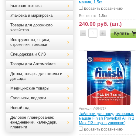
машин, 1.5кг
Бытовая техника
Добавить к сравнению
Упаковка и маркировка
Вес нетто:
1.5кг
240.00 руб. (шт.)
Товары для дорожного
хозяйства
Купить
Инструменты, ящики,
стремянки, тележки
Спецодежда и СИЗ
Товары для Автомобиля
Детям, товары для школы и
детсада
Медицинские товары
Сувениры, подарки
Новый год
Артикул:
А664717
Таблетки для посудомоечных
Деловое планирование:
машин Finish Powerball All in 1
ежедневники, календари,
Max (13 штук в упаковке)
планинги
Добавить к сравнению