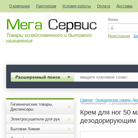
О компании
Партнерам
Условия работы
Оплата
Доставка
Логин:
Товары хозяйственного и бытового
Регистрация
За
назначения
Расширенный поиск
Главная
 \ 
Гигиенические товары, Ди
"Можжевеловый", с дезодорирующим
Гигиенические товары,
Диспенсеры
Крем для ног 50
Электросушители для рук
дезодорирующим э
Бытовая Химия