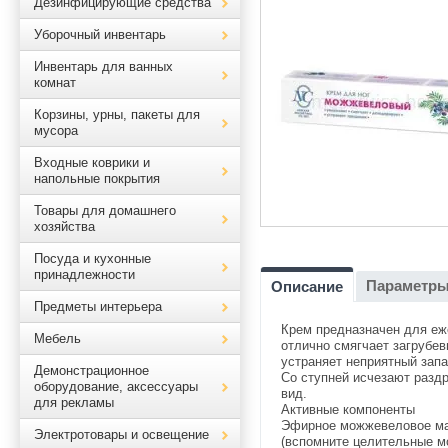
Дезинфицирующие средства
Уборочный инвентарь
Инвентарь для ванных
комнат
Корзины, урны, пакеты для
мусора
Входные коврики и
напольные покрытия
Товары для домашнего
хозяйства
Посуда и кухонные
принадлежности
Параметр
Описание
Предметы интерьера
Крем предназначен для еже
Мебель
отлично смягчает загрубе
устраняет неприятный зап
Демонстрационное
Со ступней исчезают разд
оборудование, аксессуары
вид.
для рекламы
Активные компоненты
Эфирное можжевеловое ма
Электротовары и освещение
(вспомните целительные м