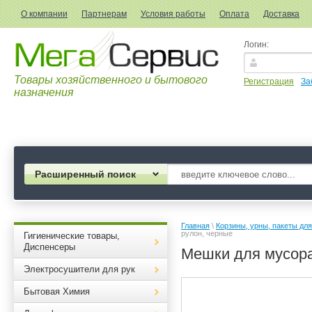
О компании
Партнерам
Условия работы
Оплата
Доставка
Логин:
Товары хозяйственного и бытового
Регистрация
За
назначения
Расширенный поиск
Главная
 \ 
Корзины, урны, пакеты дл
рулон, черные
Гигиенические товары,
Диспенсеры
Мешки для мусора 
Электросушители для рук
Бытовая Химия