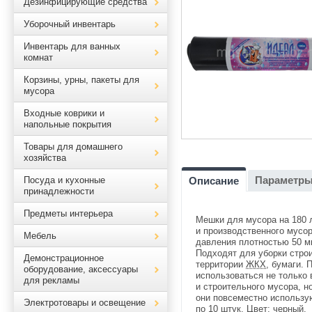
Дезинфицирующие средства
Уборочный инвентарь
Инвентарь для ванных
комнат
Корзины, урны, пакеты для
мусора
Входные коврики и
напольные покрытия
Товары для домашнего
хозяйства
Параметр
Посуда и кухонные
Описание
принадлежности
Предметы интерьера
Мешки для мусора на 180 
и производственного мусор
Мебель
давления плотностью 50 м
Подходят для уборки строи
Демонстрационное
территории
ЖКХ
, бумаги. 
оборудование, аксессуары
использоваться не только 
для рекламы
и строительного мусора, н
они повсеместно использую
Электротовары и освещение
по 10 штук. Цвет: черный.