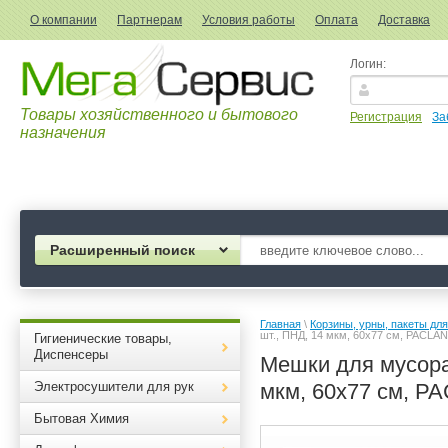
О компании
Партнерам
Условия работы
Оплата
Доставка
Логин:
Товары хозяйственного и бытового
Регистрация
За
назначения
Расширенный поиск
Главная
 \ 
Корзины, урны, пакеты дл
шт., ПНД, 14 мкм, 60х77 см, PACLAN 
Гигиенические товары,
Диспенсеры
Мешки для мусора 
Электросушители для рук
мкм, 60х77 см, PA
Бытовая Химия