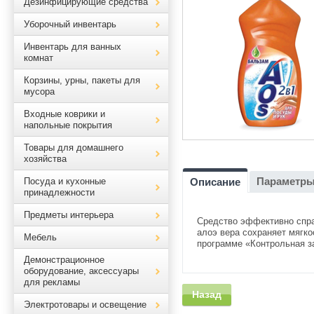
Дезинфицирующие средства
Уборочный инвентарь
Инвентарь для ванных
комнат
Корзины, урны, пакеты для
мусора
Входные коврики и
напольные покрытия
Товары для домашнего
хозяйства
Параметр
Посуда и кухонные
Описание
принадлежности
Предметы интерьера
Средство эффективно спра
алоэ вера сохраняет мягко
Мебель
программе «Контрольная за
Демонстрационное
оборудование, аксессуары
для рекламы
Назад
Электротовары и освещение