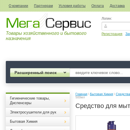
О компании
Партнерам
Условия работы
Оплата
Доставка
Логин:
Товары хозяйственного и бытового
Регистрация
За
назначения
Расширенный поиск
Главная
 \ 
Бытовая Химия
 \ 
Средства
500мл
Гигиенические товары,
Диспенсеры
Средство для мыт
Электросушители для рук
Бытовая Химия