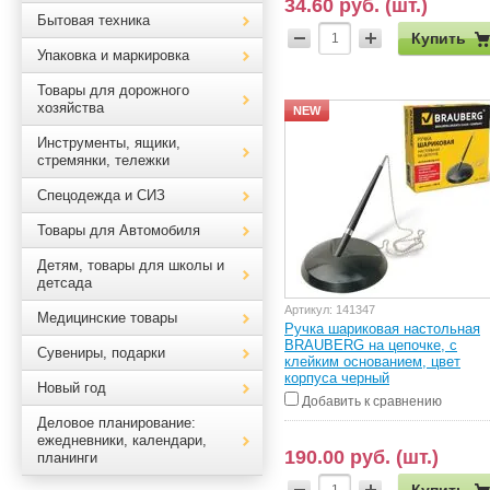
34.60 руб. (шт.)
Бытовая техника
Купить
Упаковка и маркировка
Товары для дорожного
хозяйства
NEW
Инструменты, ящики,
стремянки, тележки
Спецодежда и СИЗ
Товары для Автомобиля
Детям, товары для школы и
детсада
Артикул:
141347
Медицинские товары
Ручка шариковая настольная
BRAUBERG на цепочке, с
Сувениры, подарки
клейким основанием, цвет
корпуса черный
Новый год
Добавить к сравнению
Деловое планирование:
ежедневники, календари,
190.00 руб. (шт.)
планинги
Купить