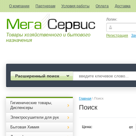
О компании
Партнерам
Условия работы
Оплата
Доставка
Логин:
Товары хозяйственного и бытового
Регистрация
За
назначения
Расширенный поиск
Главная
 \ Поиск
Гигиенические товары,
Поиск
Диспенсеры
Электросушители для рук
Бытовая Химия
Цена:
от