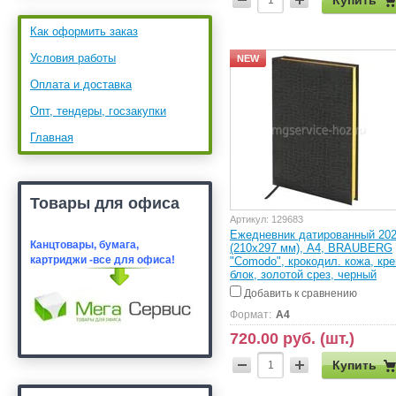
Как оформить заказ
Условия работы
NEW
Оплата и доставка
Опт, тендеры, госзакупки
Главная
Товары для офиса
Артикул:
129683
Ежедневник датированный 20
Канцтовары, бумага,
(210х297 мм), А4, BRAUBERG
картридж
и -все для офиса!
"Comodo", крокодил. кожа, кре
блок, золотой срез, черный
Добавить к сравнению
Формат:
А4
720.00 руб. (шт.)
Купить