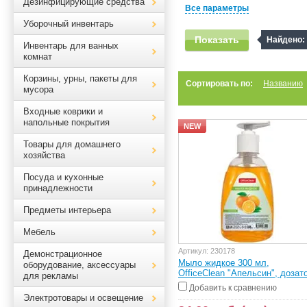
Дезинфицирующие средства
Все параметры
Уборочный инвентарь
Показать
Найдено:
Инвентарь для ванных
комнат
Корзины, урны, пакеты для
Сортировать по:
Названию
мусора
Входные коврики и
напольные покрытия
NEW
Товары для домашнего
хозяйства
Посуда и кухонные
принадлежности
Предметы интерьера
Мебель
Артикул:
230178
Демонстрационное
Мыло жидкое 300 мл,
оборудование, аксессуары
OfficeClean "Апельсин", дозат
для рекламы
Добавить к сравнению
Электротовары и освещение