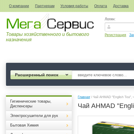
О компании
Партнерам
Условия работы
Оплата
Доставка
Логин:
Товары хозяйственного и бытового
Регистрация
За
назначения
Расширенный поиск
Главная
 \ Чай AHMAD "English Tea",
Гигиенические товары,
Чай AHMAD "Englis
Диспенсеры
Электросушители для рук
Бытовая Химия