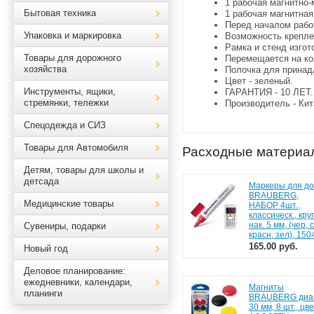
1 рабочая магнитно-
Бытовая техника
1 рабочая магнитна
Перед началом рабо
Упаковка и маркировка
Возможность крепле
Рамка и стенд изго
Товары для дорожного
Перемещается на ко
хозяйства
Полочка для принад
Цвет - зеленый.
Инструменты, ящики,
ГАРАНТИЯ - 10 ЛЕТ.
стремянки, тележки
Производитель - Кит
Спецодежда и СИЗ
Товары для Автомобиля
Расходные материа
Детям, товары для школы и
детсада
Маркеры для до
BRAUBERG,
Медицинские товары
НАБОР 4шт.,
классическ., круг
нак. 5 мм, (чер, 
Сувениры, подарки
красн, зел), 150
165.00 руб.
Новый год
Деловое планирование:
ежедневники, календари,
Магниты
планинги
BRAUBERG диа
30 мм, 8 шт., цв