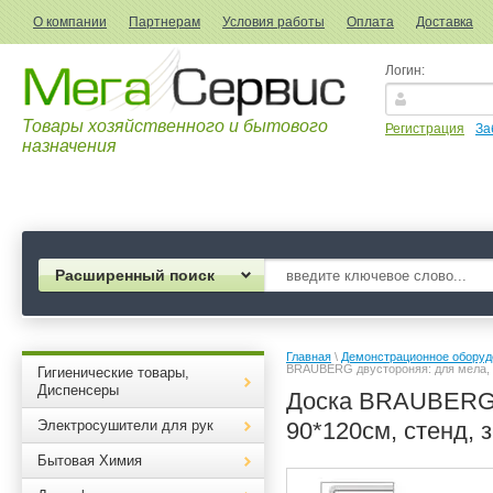
О компании
Партнерам
Условия работы
Оплата
Доставка
Логин:
Товары хозяйственного и бытового
Регистрация
За
назначения
Расширенный поиск
Главная
 \ 
Демонстрационное оборуд
BRAUBERG двустороняя: для мела, м
Гигиенические товары,
Диспенсеры
Доска BRAUBERG д
Электросушители для рук
90*120см, стенд,
Бытовая Химия