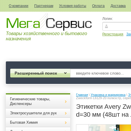
О компании
Партнерам
Условия работы
Оплата
Доставка
Логин:
Товары хозяйственного и бытового
Регистрация
За
назначения
Расширенный поиск
Главная
 \ 
Упаковка и маркировка
 \ 
Э
Zweckform L6129-20 полиэстр, сереб
Гигиенические товары,
Диспенсеры
Этикетки Avery Zw
Электросушители для рук
d=30 мм (48шт на 
Бытовая Химия