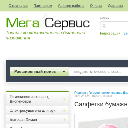
О компании
Партнерам
Условия работы
Оплата
Доставка
Логин:
Товары хозяйственного и бытового
Регистрация
За
назначения
Расширенный поиск
Главная
 \ 
Гигиенические товары, Ди
1сл, 24х24, 100шт., белые
Гигиенические товары,
Диспенсеры
Салфетки бумажны
Электросушители для рук
Бытовая Химия