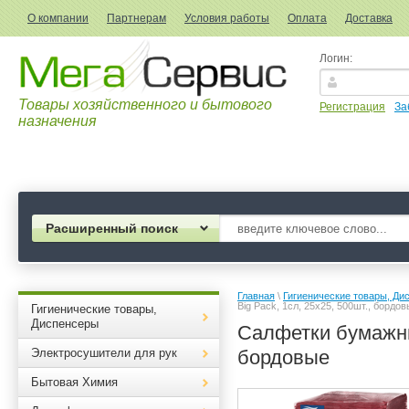
О компании
Партнерам
Условия работы
Оплата
Доставка
Логин:
Товары хозяйственного и бытового
Регистрация
За
назначения
Расширенный поиск
Главная
 \ 
Гигиенические товары, Ди
Big Pack, 1сл, 25х25, 500шт., бордо
Гигиенические товары,
Диспенсеры
Салфетки бумажны
Электросушители для рук
бордовые
Бытовая Химия