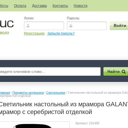
аботы
Оплата
Доставка
Контакты
Новости
Логин:
Пароль:
вого
Регистрация
Забыли пароль?
лавная
 \ 
Предметы интерьера
 \ 
Светильники
 \ Светильник настольный из мрамора GAL
еребристой отделкой
Светильник настольный из мрамора GALANT
мрамор с серебристой отделкой
Артикул:
231489