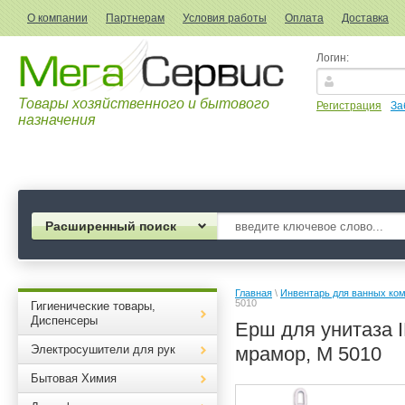
О компании
Партнерам
Условия работы
Оплата
Доставка
Логин:
Товары хозяйственного и бытового
Регистрация
За
назначения
Расширенный поиск
Главная
 \ 
Инвентарь для ванных ко
5010
Гигиенические товары,
Диспенсеры
Ерш для унитаза I
Электросушители для рук
мрамор, М 5010
Бытовая Химия