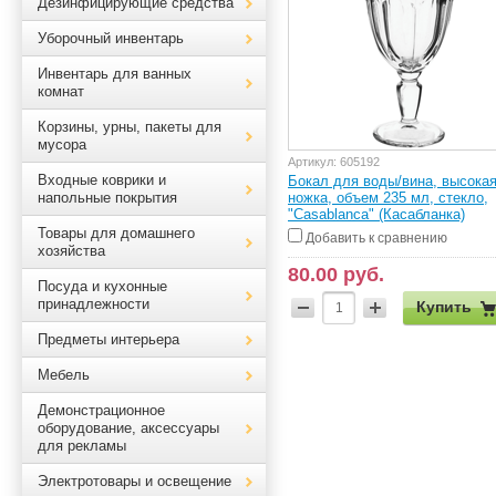
Дезинфицирующие средства
Уборочный инвентарь
Инвентарь для ванных
комнат
Корзины, урны, пакеты для
мусора
Артикул:
605192
Входные коврики и
Бокал для воды/вина, высока
ножка, объем 235 мл, стекло,
напольные покрытия
"Casablanca" (Касабланка)
Товары для домашнего
Добавить к сравнению
хозяйства
80.00 руб.
Посуда и кухонные
принадлежности
Купить
Предметы интерьера
Мебель
Демонстрационное
оборудование, аксессуары
для рекламы
Электротовары и освещение