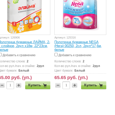
ртикул:
126906
Артикул:
125316
Полотенца бумажные ЛАЙМА, 2-
Полотенца бумажные NEGA
х слойное, 2рул х18м, 22*23см,
(Нега) 00250, 2сл, 2рул*17,6м,
белые
белые
Добавить к сравнению
Добавить к сравнению
Количество слоев:
2
Количество слоев:
2
ол-во рул./пач. в спайке:
2рул
Кол-во рул./пач. в спайке:
2рул
Цвет бумаги:
Белый
Цвет бумаги:
Белый
65.00 руб. (уп.)
65.65 руб. (уп.)
Купить
Купить