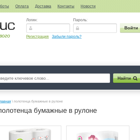
аботы
Оплата
Доставка
Контакты
Новости
Логин:
Пароль:
вого
Регистрация
Забыли пароль?
лавная
 \ полотенца бумажные в рулоне
полотенца бумажные в рулоне